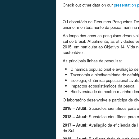
Check out other data on our
presentation 
O Laboratório de Recursos Pesqueiros De
ensino, monitoramento da pesca marinha i
Ao longo dos anos as pesquisas desenvolvi
sul do Brasil. Atualmente, as atividades
2015, em particular ao Objetivo 14. Vida
sustentável.
As principais linhas de pesquisa:
Dinâmica populacional e avaliação de
Taxonomia e biodiversidade de cefal
Ecologia, dinâmica populacional aval
Impactos ecossistêmicos da pesca
Biodiversidade do nécton marinho de
O laboratório desenvolve e participa de di
2018 – Atual:
Subsídios científicos para 
2018 – Atual:
Subsídios científicos para 
2017 – Atual:
Avaliação da eficiência da 
do Sul
2015 – Atual:
Biodiversidade de cefalópod