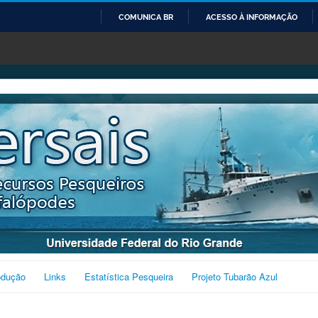
COMUNICA BR
ACESSO À INFORMAÇÃO
IR
PARA
O
CONTEÚDO
odução
Links
Estatística Pesqueira
Projeto Tubarão Azul