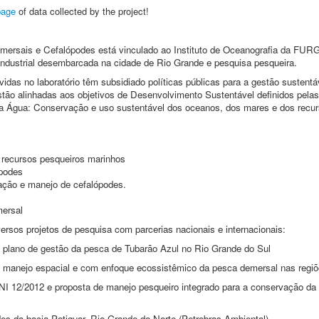
page
of data collected by the project!
mersais e Cefalópodes está vinculado ao Instituto de Oceanografia da FURG
ndustrial desembarcada na cidade de Rio Grande e pesquisa pesqueira.
das no laboratório têm subsidiado políticas públicas para a gestão sustent
 estão alinhadas aos objetivos de Desenvolvimento Sustentável definidos pe
 na Água: Conservação e uso sustentável dos oceanos, dos mares e dos recu
 recursos pesqueiros marinhos
ópodes
iação e manejo de cefalópodes.
mersal
versos projetos de pesquisa com parcerias nacionais e internacionais:
o plano de gestão da pesca de Tubarão Azul no Rio Grande do Sul
o manejo espacial e com enfoque ecossistêmico da pesca demersal nas regiõ
INI 12/2012 e proposta de manejo pesqueiro integrado para a conservação d
es da bacia Potiguar, Rio Grande do Norte (Petrobras Ambiental)