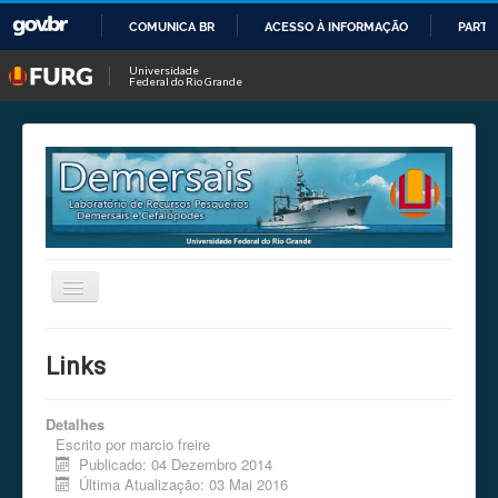
COMUNICA BR
ACESSO À INFORMAÇÃO
PARTI
IR
Universidade
Federal do Rio Grande
PARA
O
CONTEÚDO
Alternar
Navegação
Home
Links
Equipe
Disciplinas
Detalhes
Escrito por
marcio freire
Produção
Publicado: 04 Dezembro 2014
Última Atualização: 03 Mai 2016
Links